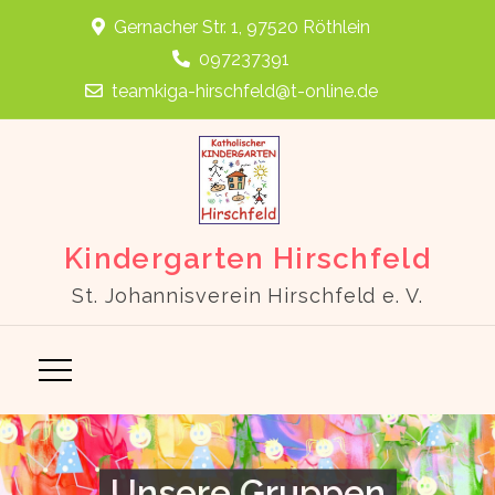
Skip
Gernacher Str. 1, 97520 Röthlein
to
097237391
content
teamkiga-hirschfeld@t-online.de
Kindergarten Hirschfeld
St. Johannisverein Hirschfeld e. V.
Unsere Gruppen