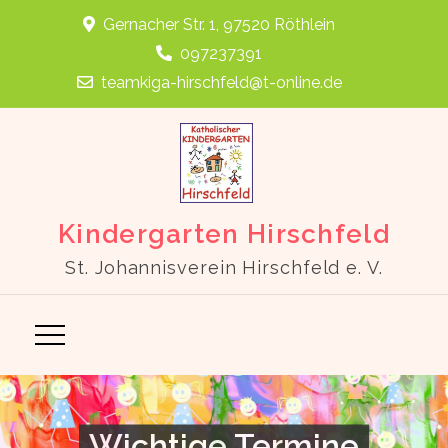
Skip
Gernacher Str. 1, 97520 Röthlein
to
097237391
content
teamkiga-hirschfeld@t-online.de
Kindergarten Hirschfeld
St. Johannisverein Hirschfeld e. V.
Wichtige Termine